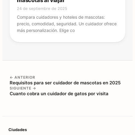
mascotas al viajar
24 de septiembre de 2025
Compara cuidadores y hoteles de mascotas:
precio, comodidad, seguridad. Un cuidador ofrece
más personalización. Elige co
← ANTERIOR
Requisitos para ser cuidador de mascotas en 2025
SIGUIENTE →
Cuanto cobra un cuidador de gatos por visita
Pie de página
Ciudades