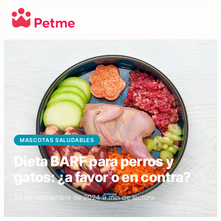
MASCOTAS SALUDABLES
Dieta BARF para perros y
gatos: ¿a favor o en contra?
24 de septiembre de 2024
·
9
min de lectura