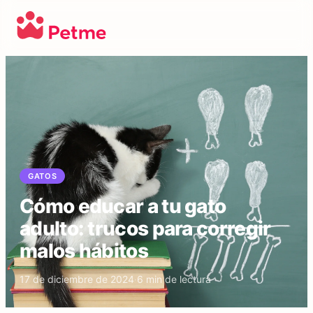
GATOS
Cómo educar a tu gato
adulto: trucos para corregir
malos hábitos
17 de diciembre de 2024
·
6
min de lectura