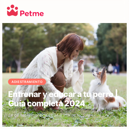
ADIESTRAMIENTO
Entrenar y educar a tu perro |
Guía completa 2024
24 de septiembre de 2024
·
8
min de lectura