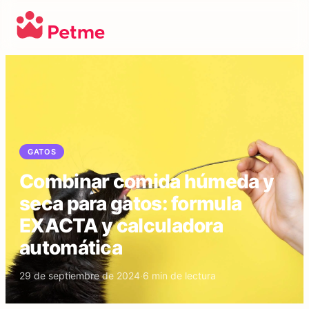
GATOS
Combinar comida húmeda y
seca para gatos: formula
EXACTA y calculadora
automática
29 de septiembre de 2024
·
6
min de lectura