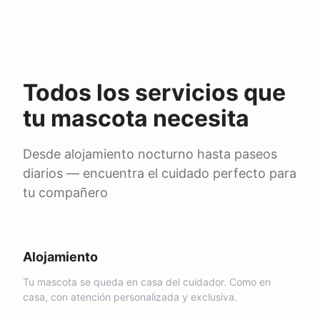
Todos los servicios que
tu mascota necesita
Desde alojamiento nocturno hasta paseos
diarios — encuentra el cuidado perfecto para
tu compañero
Alojamiento
MÁS POPULAR
Tu mascota se queda en casa del cuidador. Como en
casa, con atención personalizada y exclusiva.